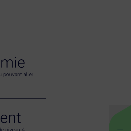
omie
 pouvant aller
ent
de niveau 4,