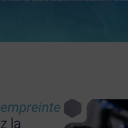
 empreinte
z la