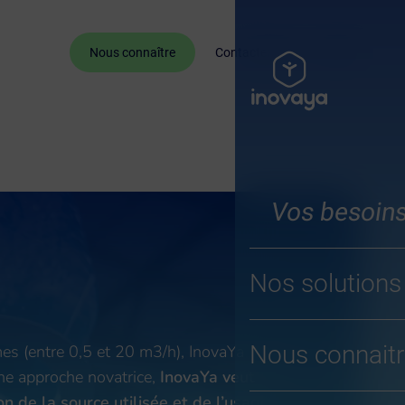
EN
FR
Nous connaître
Contactez-nous
Vos besoin
Nos solutions
Nous connaitr
mes (entre 0,5 et 20 m3/h), InovaYa
ne approche novatrice,
InovaYa veut
n de la source utilisée et de l’usage