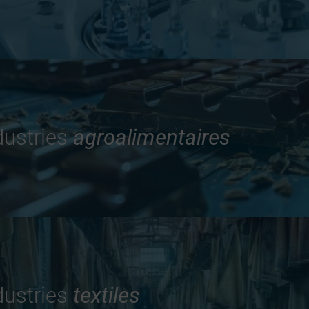
dustries
agroalimentaires
dustries
textiles