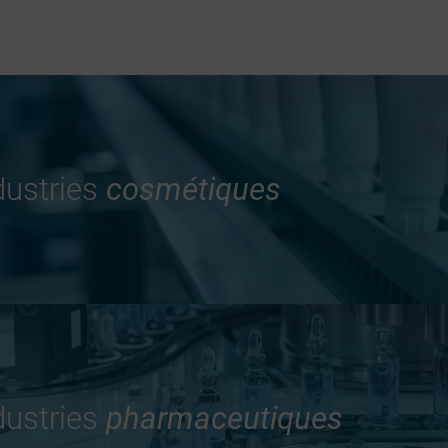
dustries
cosmétiques
dustries
pharmaceutiques