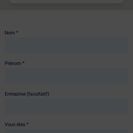
Formulaire
Nom
*
de
contact
Prénom
*
Entreprise (facultatif)
Vous êtes
*