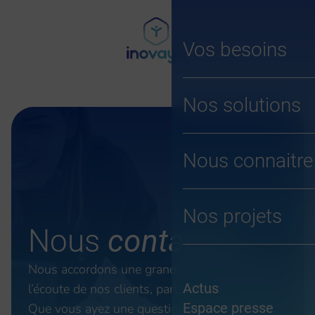
Aller
au
contenu
Vos besoins
Nos solutions
Nous connaitre
Nos projets
Nous
contacter
Nous accordons une grande importance à
Actus
l’écoute de nos clients, partenaires et contacts.
Espace presse
Que vous ayez une question, une suggestion,