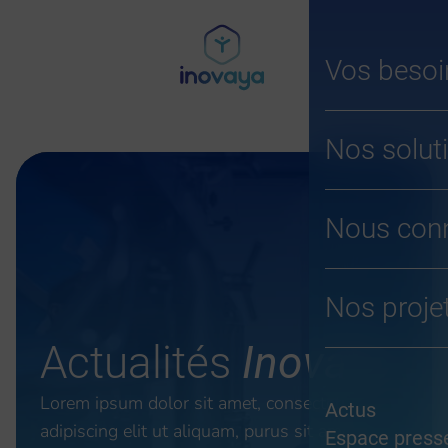
Aller
au
contenu
Vos besoi
Nos solut
Nous conn
Nos proje
Actualités
InovaYa
Lorem ipsum dolor sit amet, consectetur
Actus
adipiscing elit ut aliquam, purus sit amet
Espace press