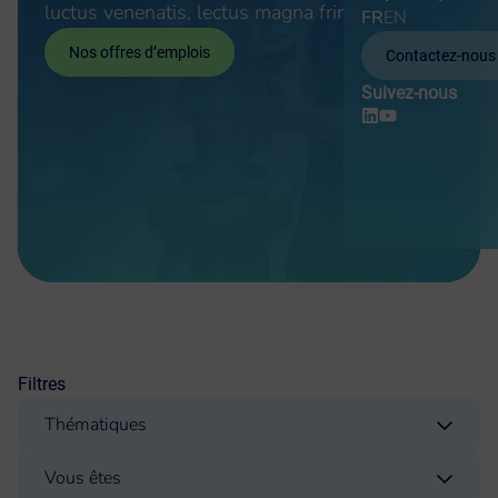
luctus venenatis, lectus magna fringilla urna,.
FR
EN
Nos offres d’emplois
Contactez-nous
Suivez-nous
Filtres
Thématiques
Catégorie d'actualité
Vie de l'entreprise
(16)
Vous êtes