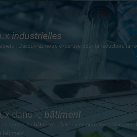
aux
industrielles
striels : Découvrez notre expertise pour la réduction, la r
ux dans le
bâtiment
essionnels du bâtiment : Découvrez notre expertise pour 
e bâtiment