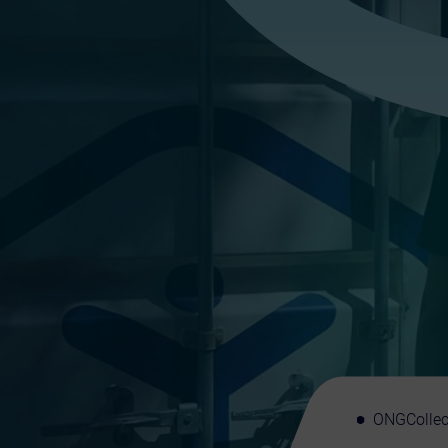
ONG
Collec