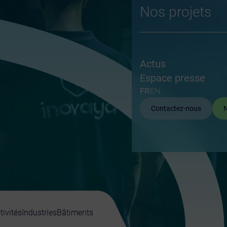
Nos projets
Actus
Espace presse
FR
EN
Contactez-nous
N
tivités
Industries
Bâtiments