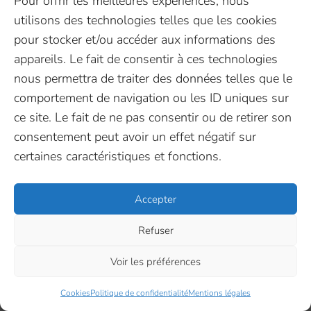
Pour offrir les meilleures expériences, nous
EN
FR
Nous rejoindre ♥️
Linkedin
utilisons des technologies telles que les cookies
Contactez-nous
Nous rejoi
Facebook
pour stocker et/ou accéder aux informations des
Suivez-nous
Youtube
appareils. Le fait de consentir à ces technologies
X (Twitter)
nous permettra de traiter des données telles que le
comportement de navigation ou les ID uniques sur
ce site. Le fait de ne pas consentir ou de retirer son
InovaYa 2026
–
Cookies
–
Mentions légales
–
consentement peut avoir un effet négatif sur
Politique de confidentialité
certaines caractéristiques et fonctions.
Mis à flot par Pilot’in
Accepter
Refuser
Voir les préférences
Cookies
Politique de confidentialité
Mentions légales