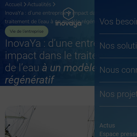
Aller
Accueil
Actualités
au
InovaYa : d’une entreprise à impact dans le
contenu
Vos besoi
traitement de l’eau à un modèle régénératif
Vie de l’entreprise
InovaYa : d’une entreprise à
Nos solut
impact dans le traitement
de l’eau
à un modèle
Nous conn
régénératif
Nos proje
Actus
Espace press