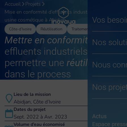
Aller
Accueil
Projets
au
Mise en conformité d’effluents industriels d’une
contenu
Vos besoi
usine cosmétique à Abidjan
Côte-d’Ivoire
Réutilisation
Traitement eaux usées
Mettre en conformité
des
Nos solut
effluents industriels et leur
permettre une
réutilisation
Nous conn
dans le process
Nos proje
Lieu de la mission
Abidjan, Côte d’Ivoire
Dates du projet
Actus
Sept. 2022 à Avr. 2023
Espace press
Volume d’eau économisé