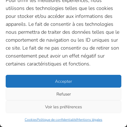
Pour offrir les meilleures expériences, nous
Espace presse
FR
EN
Linkedin
utilisons des technologies telles que les cookies
Nous rejoindre ♥️
Facebook
Contactez-nous
pour stocker et/ou accéder aux informations des
Youtube
appareils. Le fait de consentir à ces technologies
Suivez-nous
X (Twitter)
nous permettra de traiter des données telles que le
comportement de navigation ou les ID uniques sur
ce site. Le fait de ne pas consentir ou de retirer son
InovaYa 2026
–
Cookies
–
Mentions légales
–
consentement peut avoir un effet négatif sur
Politique de confidentialité
certaines caractéristiques et fonctions.
Mis à flot par Pilot’in
Accepter
Refuser
Voir les préférences
Cookies
Politique de confidentialité
Mentions légales