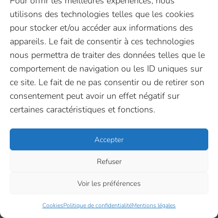
Pour offrir les meilleures expériences, nous
Espace presse
FR
EN
Linkedin
utilisons des technologies telles que les cookies
Nous rejoindre ♥️
Facebook
Contactez-nous
pour stocker et/ou accéder aux informations des
Youtube
appareils. Le fait de consentir à ces technologies
Suivez-nous
X (Twitter)
nous permettra de traiter des données telles que le
comportement de navigation ou les ID uniques sur
ce site. Le fait de ne pas consentir ou de retirer son
InovaYa 2026
–
Cookies
–
Mentions légales
–
consentement peut avoir un effet négatif sur
Politique de confidentialité
certaines caractéristiques et fonctions.
Mis à flot par Pilot’in
Accepter
Refuser
Voir les préférences
Cookies
Politique de confidentialité
Mentions légales